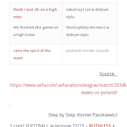
finish / end
sth
on a high
zakończyć coś w dobrym
note
stylu
We finished (the game) on
Skończyliśmy ten mecz w
a high (note)
dobrym stylu.
raise the spirit of the
podnieść morale zespołu
team
Source:
https://www.uefa.com/uefanationsleague/match/2034
wales-vs-poland/
Step by Step. Kornel Paszkiewicz
1 część FOOTBALL w sezonie 22/23 –
RUTHLESS +