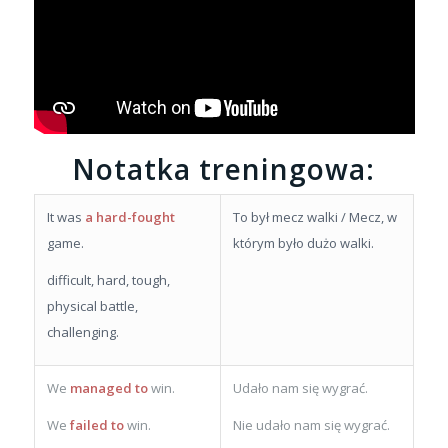
Notatka treningowa:
It was
a hard-fought
To był mecz walki / Mecz, w
game.
którym było dużo walki.
difficult, hard, tough,
physical battle,
challenging.
We
managed to
win.
Udało nam się wygrać.
We
failed to
win.
Nie udało nam się wygrać.