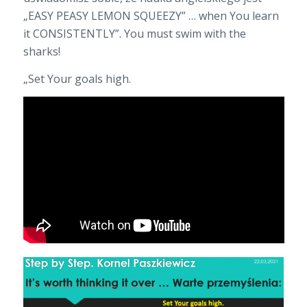
„EASY PEASY LEMON SQUEEZY” … when You learn
it CONSISTENTLY”. You must swim with the
sharks!
„Set Your goals high.