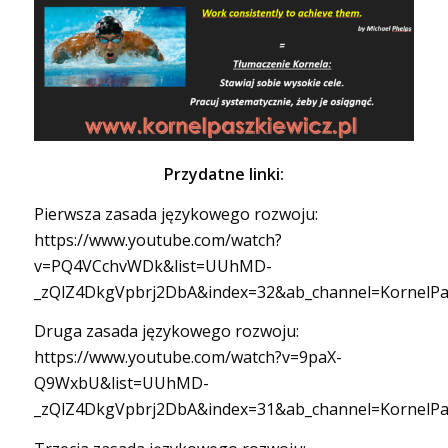
Przydatne linki:
Pierwsza zasada językowego rozwoju:
https://www.youtube.com/watch?
v=PQ4VCchvWDk&list=UUhMD-
_zQlZ4DkgVpbrj2DbA&index=32&ab_channel=KornelPa
Druga zasada językowego rozwoju:
https://www.youtube.com/watch?v=9paX-
Q9WxbU&list=UUhMD-
_zQlZ4DkgVpbrj2DbA&index=31&ab_channel=KornelPa