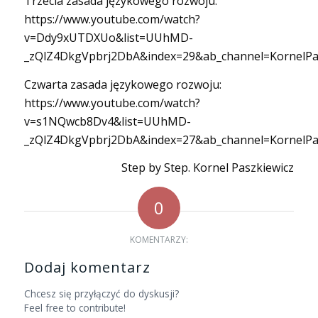
Trzecia zasada językowego rozwoju:
https://www.youtube.com/watch?
v=Ddy9xUTDXUo&list=UUhMD-
_zQlZ4DkgVpbrj2DbA&index=29&ab_channel=KornelPa
Czwarta zasada językowego rozwoju:
https://www.youtube.com/watch?
v=s1NQwcb8Dv4&list=UUhMD-
_zQlZ4DkgVpbrj2DbA&index=27&ab_channel=KornelPa
Step by Step. Kornel Paszkiewicz
0
KOMENTARZY:
Dodaj komentarz
Chcesz się przyłączyć do dyskusji?
Feel free to contribute!